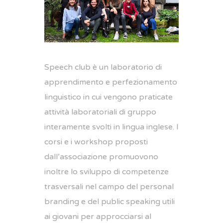
Speech club è un laboratorio di
apprendimento e perfezionamento
linguistico in cui vengono praticate
attività laboratoriali di gruppo
interamente svolti in lingua inglese. I
corsi e i workshop proposti
dall’associazione promuovono
inoltre lo sviluppo di competenze
trasversali nel campo del personal
branding e del public speaking utili
ai giovani per approcciarsi al