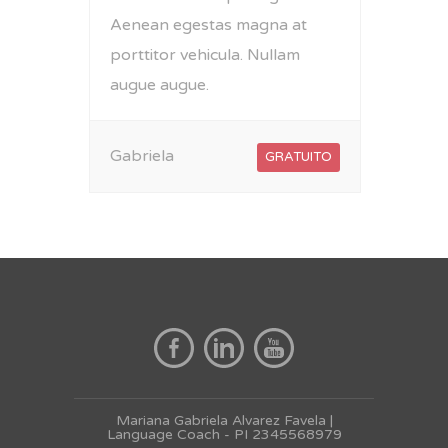
Aenean egestas magna at
porttitor vehicula. Nullam
augue augue.
Gabriela
GRATUITO
Mariana Gabriela Alvarez Favela |
Language Coach - PI 2345568979