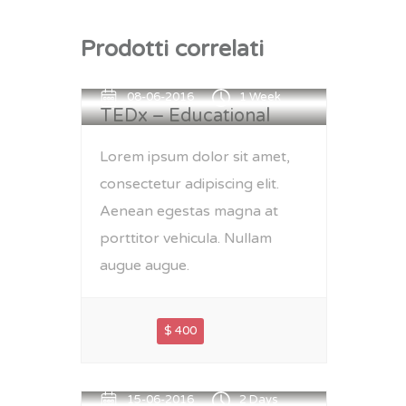
Prodotti correlati
08-06-2016
1 Week
TEDx – Educational
Lorem ipsum dolor sit amet,
consectetur adipiscing elit.
Aenean egestas magna at
porttitor vehicula. Nullam
augue augue.
$ 400
15-06-2016
2 Days