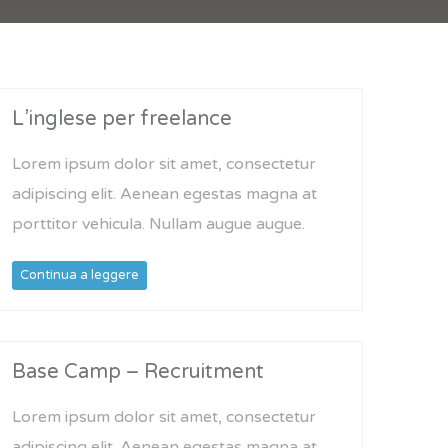
L’inglese per freelance
Lorem ipsum dolor sit amet, consectetur
adipiscing elit. Aenean egestas magna at
porttitor vehicula. Nullam augue augue.
Continua a leggere
Base Camp – Recruitment
Lorem ipsum dolor sit amet, consectetur
adipiscing elit. Aenean egestas magna at