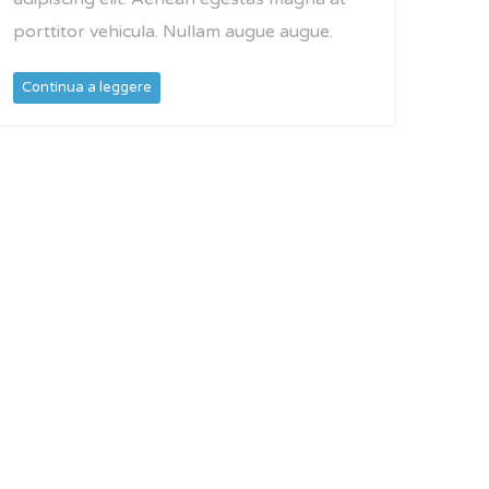
porttitor vehicula. Nullam augue augue.
Continua a leggere