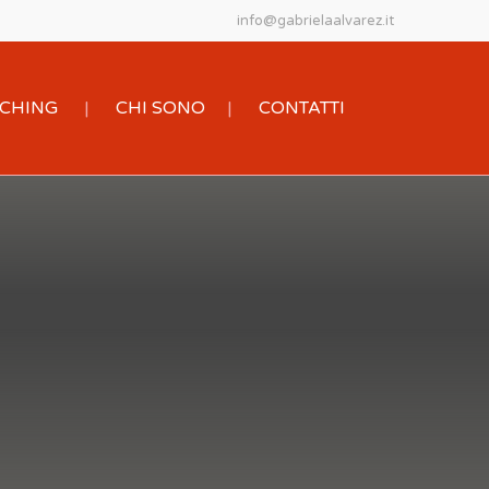
info@gabrielaalvarez.it
OACHING
CHI SONO
CONTATTI