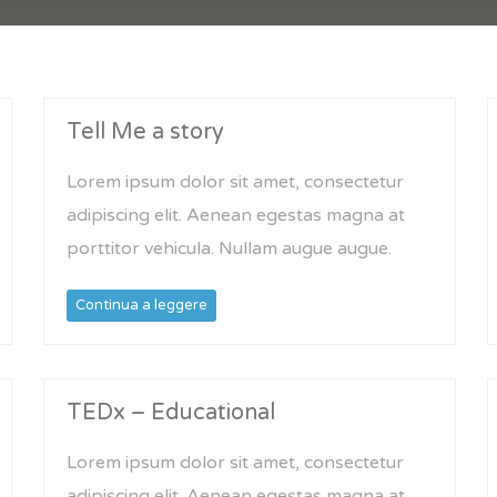
Tell Me a story
Lorem ipsum dolor sit amet, consectetur
adipiscing elit. Aenean egestas magna at
porttitor vehicula. Nullam augue augue.
Continua a leggere
TEDx – Educational
Lorem ipsum dolor sit amet, consectetur
adipiscing elit. Aenean egestas magna at