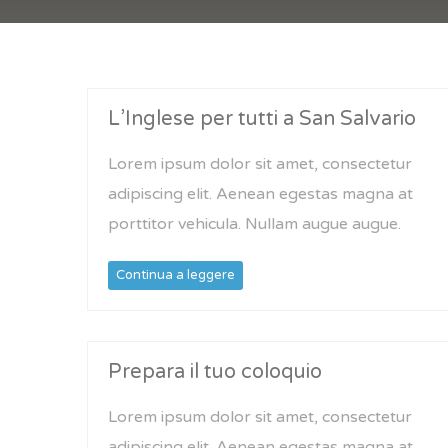
L’Inglese per tutti a San Salvario
Lorem ipsum dolor sit amet, consectetur
adipiscing elit. Aenean egestas magna at
porttitor vehicula. Nullam augue augue.
Continua a leggere
Prepara il tuo coloquio
Lorem ipsum dolor sit amet, consectetur
adipiscing elit. Aenean egestas magna at