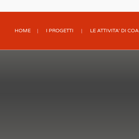
HOME
I PROGETTI
LE ATTIVITA’ DI C