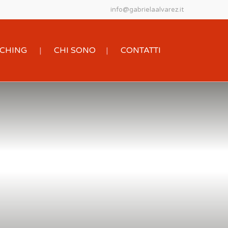
info@gabrielaalvarez.it
OACHING
CHI SONO
CONTATTI