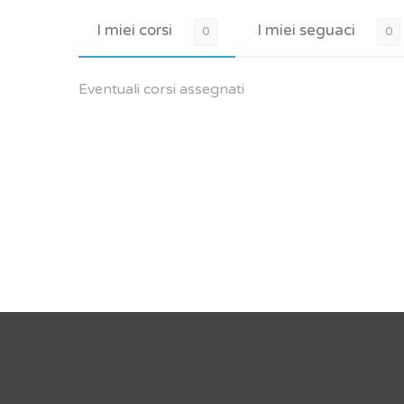
I miei corsi
I miei seguaci
0
0
Eventuali corsi assegnati