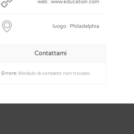
web : www.education.com
luogo : Philadelphia
Contattami
Errore:
Modulo di contatto non trovato.