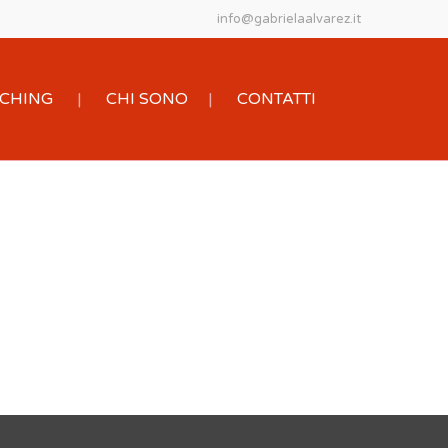
info@gabrielaalvarez.it
OACHING
CHI SONO
CONTATTI