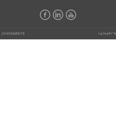
 PI 2345568979
<a href="