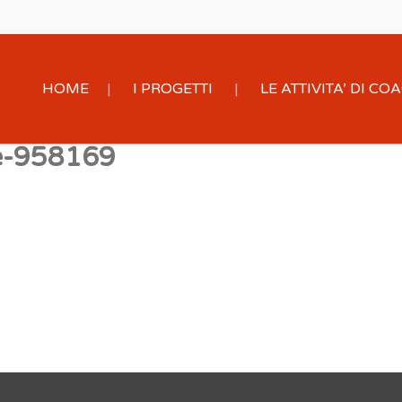
HOME
I PROGETTI
LE ATTIVITA’ DI C
le-958169