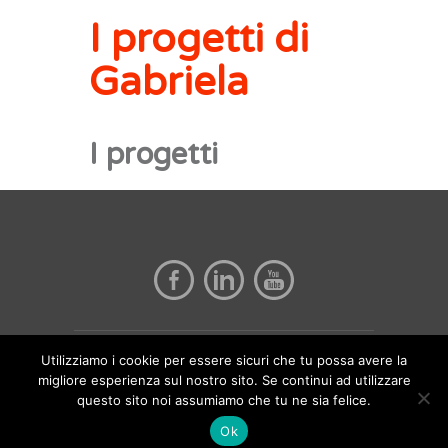
I progetti di
Gabriela
I progetti
Mariana Gabriela Alvarez Favela |
Utilizziamo i cookie per essere sicuri che tu possa avere la
Language Coach - PI 2345568979
migliore esperienza sul nostro sito. Se continui ad utilizzare
questo sito noi assumiamo che tu ne sia felice.
<a
href="http://www.kairosikonstudio.com">Website
Ok
Credits</a>