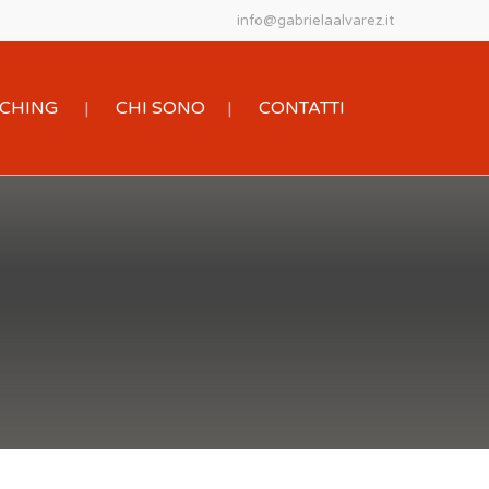
info@gabrielaalvarez.it
OACHING
CHI SONO
CONTATTI