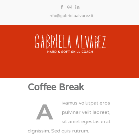
info@gabrielaalvarez.it
Coffee Break
A
ivamus volutpat eros
pulvinar velit laoreet,
sit amet egestas erat
dignissim. Sed quis rutrum.