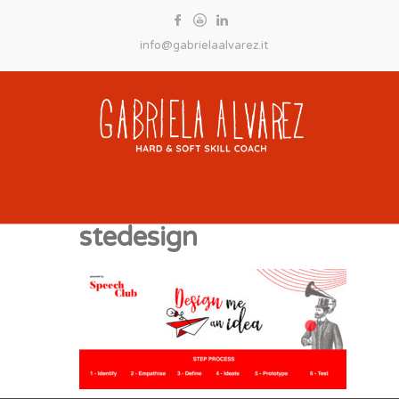
info@gabrielaalvarez.it
stedesign