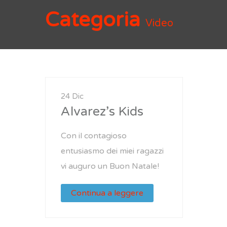
Categoria
Video
24 Dic
Alvarez’s Kids
Con il contagioso
entusiasmo dei miei ragazzi
vi auguro un Buon Natale!
Continua a leggere